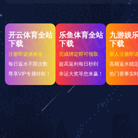
的影响。通过这些分
1、马奎尔
哈里·马奎尔是一位备
誉。他出生于1988
那里展现出了强大的
2017年，马奎尔以
超最具实力的后卫之
代表国家队参加国际
随着时间推移，马奎
更是屡次在关键时刻
待，不仅因为他的个
2、莱因克