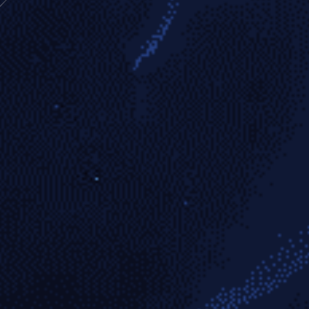
莱因克尔播客是一档知
且深入浅出的风格著
事和见解，使得节目
节目的成功之处在于
间，节目更是紧跟潮
一个非常独特视角来
此外，这档节目也往
容对于正值世界杯大
绪。
3、球迷们
当消息传出后，各大
了对这一节目的期待