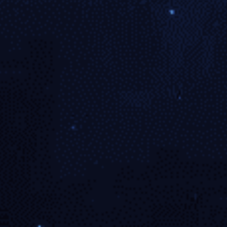
2026-07-13
4.
梅西帽子戏法被取消美职联确认第三球为对
2026-06-23
5.
铁林谈伦纳德离开马刺原因认为超巨待遇不
2026-07-26
6.
各大俱乐部世界杯进球统计拜仁领跑皇马巴
2026-07-29
7.
C罗是否愿意担任替补角色马丁内斯表示他
2026-06-19
8.
穆尼奥斯谈加盟利物浦的决定称英超完美契
2026-07-24