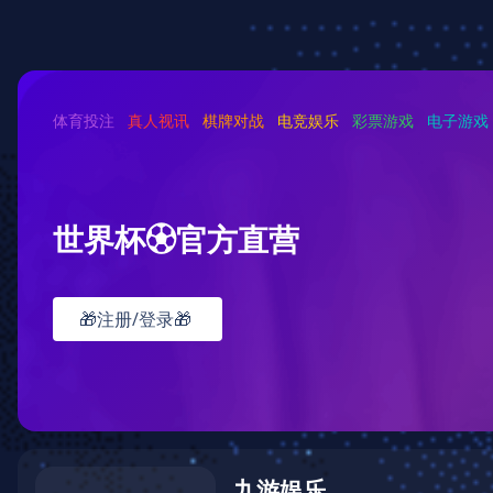
九游在线官网登陆
带您
事
专业平台，数据精准，
高清直播
覆盖热
聚焦足球、篮球、电竞等赛事，
每日内
极速访问
下载APP