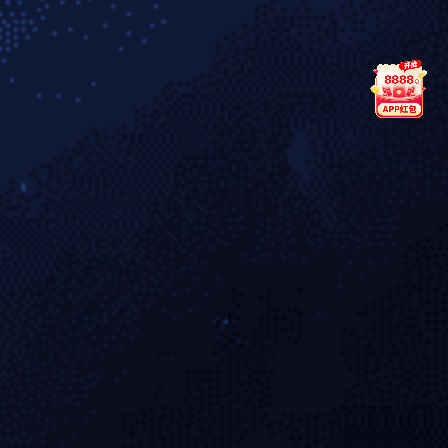
情绪。这样的互动既有
了不少期待感。
论。从他的职业生涯背
出这一事件的重要性与
够激励运动员们不断进
角色，无论是在场上的