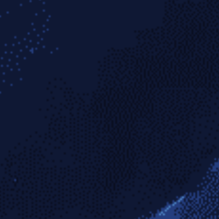
持。该节目以轻松幽默
他们在职业生涯中的故
杯这样的大型赛事期
时亮相，将为粉丝提供
何调整心态等。这些内
缓解比赛前夕的不安情
攀升。有许多球迷表达
看法。这种互动体现了