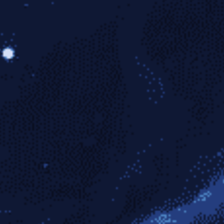
与媒体之间日益紧密的联系。
这样的安排有助于增强球队形象，让公众看到运动员更真实的一
度让球迷感受到更深层次的人文关怀，也促进了他们对球队支持
奎尔如何应对外界压力以及他的训练心得等内容。
对此持保留态度，他们担心过多曝光可能导致运动员分散注意力
球迷还是积极乐观，相信这种沟通能够帮助增强团队凝聚力，让
氛围影响
国球队都在进行最后阶段的备战工作，而像马奎尔这样的核心人
种积极向上的氛围。在这样一个关键时期，通过公开讨论提升士
来看，适当地分享个人经历和观点可以减轻运动员心理负担，让
良好的心理状态无疑会体现在赛场上，提高整体表现水平。因此